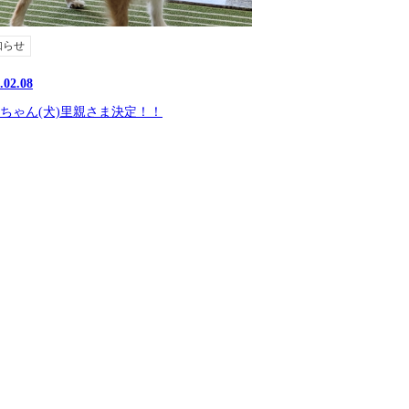
知らせ
.02.08
ちゃん(犬)里親さま決定！！