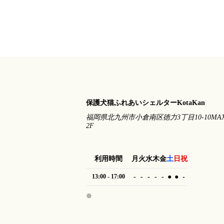
保護犬猫ふれあいシェルターKotaKan
福岡県北九州市小倉南区徳力3丁目10-10MA
2F
利用時間
月
火
水
木
金
土
日
祝
13:00 - 17:00
-
-
-
-
-
●
●
-
※